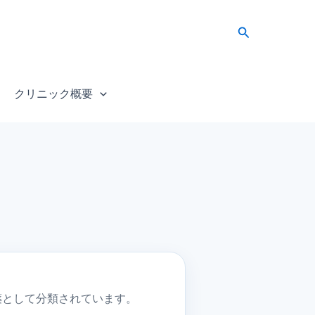
検
索
クリニック概要
薬として分類されています。