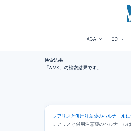
内
容
を
ス
キ
AGA
ED
ッ
プ
検索結果
「AMS」の検索結果です。
シアリスと併用注意薬のハルナールに
シアリスと併用注意薬のハルナール