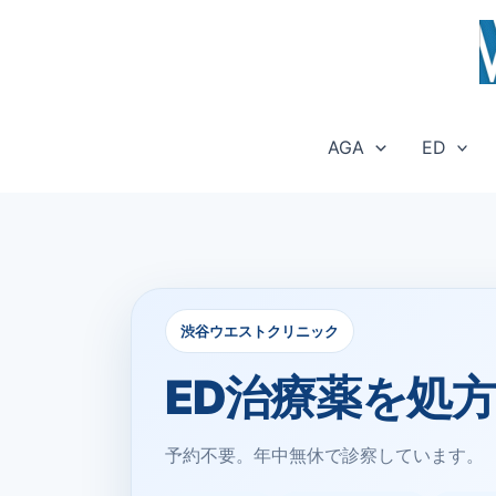
内
容
を
ス
キ
AGA
ED
ッ
プ
渋谷ウエストクリニック
ED治療薬を処
予約不要。年中無休で診察しています。