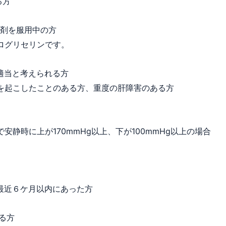
る方
与剤を服用中の方
ログリセリンです。
適当と考えられる方
を起こしたことのある方、重度の肝障害のある方
静時に上が170mmHg以上、下が100mmHg以上の場合
最近６ケ月以内にあった方
る方