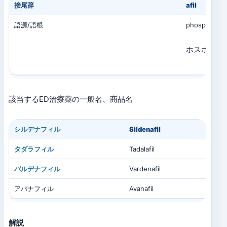
接尾辞
afil
語源/語根
phosphodiest
ホスホジエス
該当するED治療薬の一般名、商品名
シルデナフィル
Sildenafil
タダラフィル
Tadalafil
バルデナフィル
Vardenafil
アバナフィル
Avanafil
解説