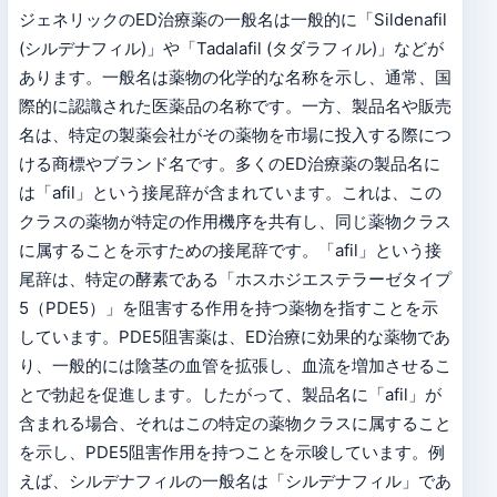
ジェネリックのED治療薬の一般名は一般的に「Sildenafil
(シルデナフィル)」や「Tadalafil (タダラフィル)」などが
あります。一般名は薬物の化学的な名称を示し、通常、国
際的に認識された医薬品の名称です。一方、製品名や販売
名は、特定の製薬会社がその薬物を市場に投入する際につ
ける商標やブランド名です。多くのED治療薬の製品名に
は「afil」という接尾辞が含まれています。これは、この
クラスの薬物が特定の作用機序を共有し、同じ薬物クラス
に属することを示すための接尾辞です。「afil」という接
尾辞は、特定の酵素である「ホスホジエステラーゼタイプ
5（PDE5）」を阻害する作用を持つ薬物を指すことを示
しています。PDE5阻害薬は、ED治療に効果的な薬物であ
り、一般的には陰茎の血管を拡張し、血流を増加させるこ
とで勃起を促進します。したがって、製品名に「afil」が
含まれる場合、それはこの特定の薬物クラスに属すること
を示し、PDE5阻害作用を持つことを示唆しています。例
えば、シルデナフィルの一般名は「シルデナフィル」であ