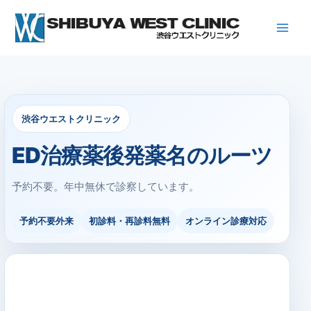
内
容
を
ス
キ
ッ
プ
渋谷ウエストクリニック
ED治療薬後発薬名のルーツ
予約不要。年中無休で診察しています。
予約不要外来
初診料・再診料無料
オンライン診療対応