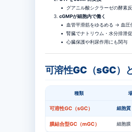
グアニル酸シクラーゼの酵素反応で
cGMPが細胞内で働く
血管平滑筋をゆるめる → 血圧
腎臓でナトリウム・水分排泄
心臓保護や利尿作用にも関与
可溶性GC（sGC）
種類
可溶性GC（sGC）
細胞質
膜結合型GC（mGC）
細胞膜