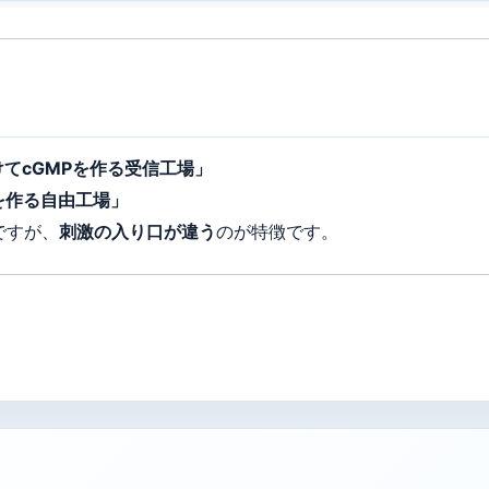
てcGMPを作る受信工場」
を作る自由工場」
ですが、
刺激の入り口が違う
のが特徴です。