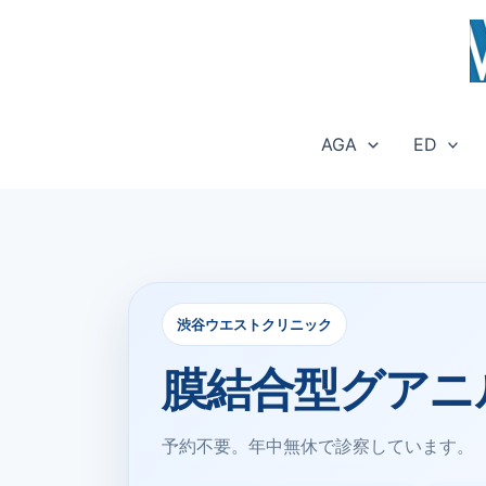
内
容
を
ス
キ
AGA
ED
ッ
プ
渋谷ウエストクリニック
膜結合型グアニ
予約不要。年中無休で診察しています。