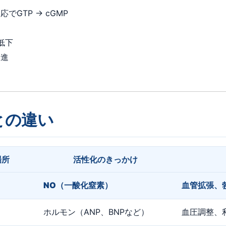
GTP → cGMP
低下
促進
との違い
場所
活性化のきっかけ
NO（一酸化窒素）
血管拡張、
ホルモン（ANP、BNPなど）
血圧調整、