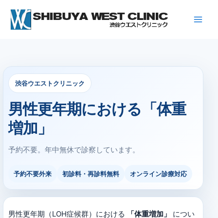
内
容
を
ス
キ
ッ
プ
渋谷ウエストクリニック
男性更年期における「体重
増加」
予約不要。年中無休で診察しています。
予約不要外来
初診料・再診料無料
オンライン診療対応
男性更年期（LOH症候群）における
「体重増加」
につい