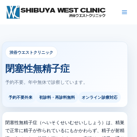
内
容
を
ス
キ
ッ
プ
渋谷ウエストクリニック
閉塞性無精子症
予約不要。年中無休で診察しています。
予約不要外来
初診料・再診料無料
オンライン診療対応
閉塞性無精子症（へいそくせいむせいししょう）は、精巣
で正常に精子が作られているにもかかわらず、精子が射精