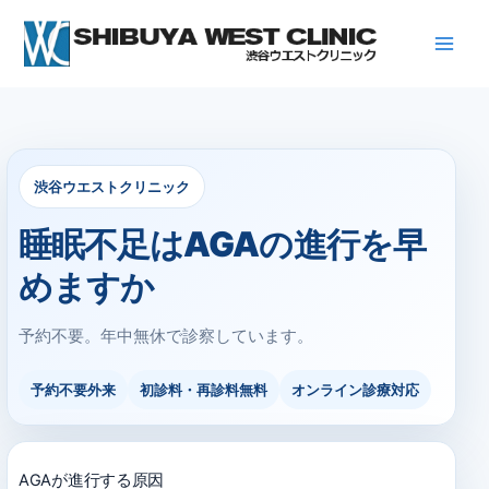
内
容
を
ス
キ
ッ
プ
渋谷ウエストクリニック
睡眠不足はAGAの進行を早
めますか
予約不要。年中無休で診察しています。
予約不要外来
初診料・再診料無料
オンライン診療対応
AGAが進行する原因