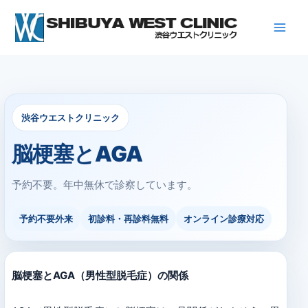
内
容
を
ス
キ
ッ
プ
渋谷ウエストクリニック
脳梗塞とAGA
予約不要。年中無休で診察しています。
予約不要外来
初診料・再診料無料
オンライン診療対応
脳梗塞とAGA（男性型脱毛症）の関係