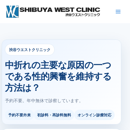
内
容
を
ス
キ
ッ
プ
渋谷ウエストクリニック
中折れの主要な原因の一つ
である性的興奮を維持する
方法は？
予約不要。年中無休で診察しています。
予約不要外来
初診料・再診料無料
オンライン診療対応