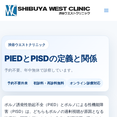
内
容
を
ス
キ
ッ
プ
渋谷ウエストクリニック
PIEDとPISDの定義と関係
予約不要。年中無休で診察しています。
予約不要外来
初診料・再診料無料
オンライン診療対応
ポルノ誘発性勃起不全（PIED）とポルノによる性機能障
害（PISD）は、どちらもポルノの過剰視聴が原因となる