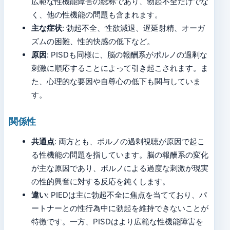
広範な性機能障害の総称であり、勃起不全だけでな
く、他の性機能の問題も含まれます。
主な症状
: 勃起不全、性欲減退、遅延射精、オーガ
ズムの困難、性的快感の低下など。
原因
: PISDも同様に、脳の報酬系がポルノの過剰な
刺激に順応することによって引き起こされます。ま
た、心理的な要因や自尊心の低下も関与していま
す。
関係性
共通点
: 両方とも、ポルノの過剰視聴が原因で起こ
る性機能の問題を指しています。脳の報酬系の変化
が主な原因であり、ポルノによる過度な刺激が現実
の性的興奮に対する反応を鈍くします。
違い
: PIEDは主に勃起不全に焦点を当てており、パ
ートナーとの性行為中に勃起を維持できないことが
特徴です。一方、PISDはより広範な性機能障害を