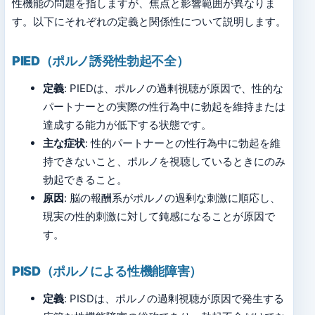
性機能の問題を指しますが、焦点と影響範囲が異なりま
す。以下にそれぞれの定義と関係性について説明します。
PIED（ポルノ誘発性勃起不全）
定義
: PIEDは、ポルノの過剰視聴が原因で、性的な
パートナーとの実際の性行為中に勃起を維持または
達成する能力が低下する状態です。
主な症状
: 性的パートナーとの性行為中に勃起を維
持できないこと、ポルノを視聴しているときにのみ
勃起できること。
原因
: 脳の報酬系がポルノの過剰な刺激に順応し、
現実の性的刺激に対して鈍感になることが原因で
す。
PISD（ポルノによる性機能障害）
定義
: PISDは、ポルノの過剰視聴が原因で発生する