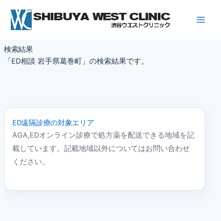
内
容
を
ス
検索結果
キ
「ED相談 岩手県葛巻町」の検索結果です。
ッ
プ
ED遠隔診療の対象エリア
AGA,EDオンライン診療で処方薬を配送できる地域を記
載しています。記載地域以外についてはお問い合わせ
ください。