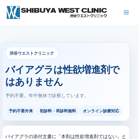
内
容
を
ス
キ
ッ
プ
渋谷ウエストクリニック
バイアグラは性欲増進剤で
はありません
予約不要。年中無休で診察しています。
予約不要外来
初診料・再診料無料
オンライン診療対応
バイアグラの添付文書に「本剤は性欲増進剤ではない」と