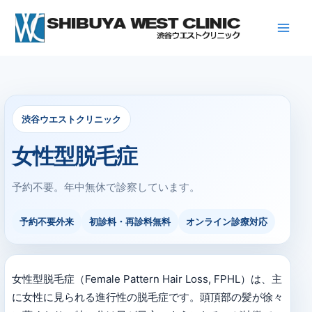
内
容
を
ス
キ
ッ
プ
渋谷ウエストクリニック
女性型脱毛症
予約不要。年中無休で診察しています。
予約不要外来
初診料・再診料無料
オンライン診療対応
女性型脱毛症（Female Pattern Hair Loss, FPHL）は、主
に女性に見られる進行性の脱毛症です。頭頂部の髪が徐々