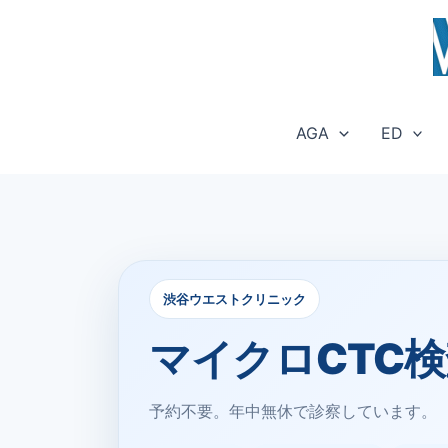
内
容
を
ス
キ
AGA
ED
ッ
プ
渋谷ウエストクリニック
マイクロCTC
予約不要。年中無休で診察しています。