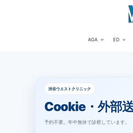
内
容
を
ス
キ
AGA
ED
ッ
プ
渋谷ウエストクリニック
Cookie・外
予約不要。年中無休で診察しています。