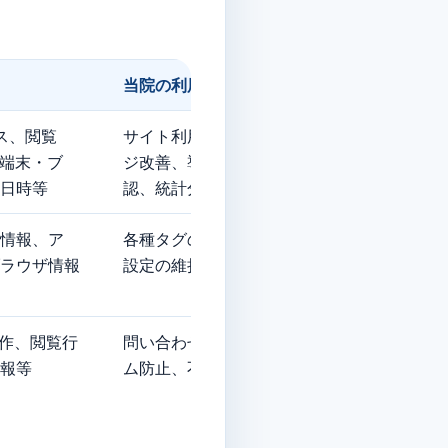
当院の利⽤目的
送信
レス、閲覧
サイト利用状況の把握、ペー
Goo
、端末・ブ
ジ改善、導線改善、障害確
定、レ
⽇時等
認、統計分析
が定
情報、ア
各種タグの管理、配信、計測
Goo
ラウザ情報
設定の維持
供・
操作、閲覧⾏
問い合わせフォーム等のスパ
不正
報等
ム防⽌、不正送信防⽌
サー