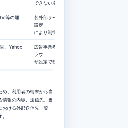
できない場合があります。
Tube等の埋
各外部サービスの設定・ブラウザ
設定
により制御できます。
広告、Yahoo
広告事業者のオプトアウト又はブ
ラウ
ザ設定で制御できます。
ため、利用者の端末から当
る情報の内容、送信先、当
における外部送信先⼀覧
す。