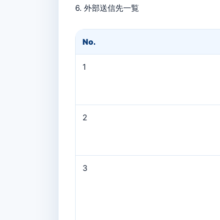
6. 外部送信先⼀覧
No.
1
2
3