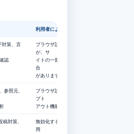
利⽤者による制御
F対策、言
ブラウザ設定で無効化できます
が、サ
確認
イトの⼀部機能が利用できない場
合
があります。
、参照元、
ブラウザ設定又は各サービスのオ
プト
析
アウト機能を利用できます。
正投稿対策、
無効化するとフォーム送信等が利
用