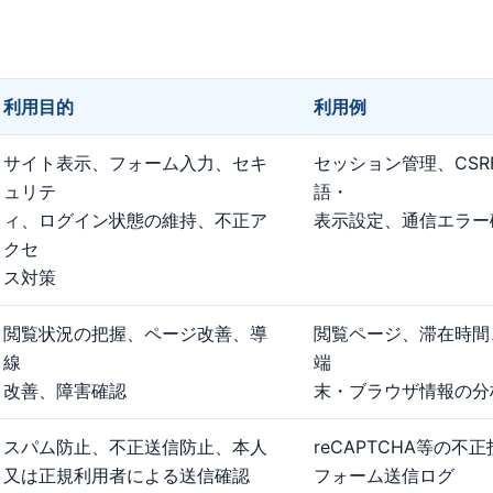
利⽤目的
利⽤例
サイト表⽰、フォーム⼊⼒、セキ
セッション管理、CSR
ュリテ
語・
ィ、ログイン状態の維持、不正ア
表⽰設定、通信エラー
クセ
ス対策
閲覧状況の把握、ページ改善、導
閲覧ページ、滞在時間
線
端
改善、障害確認
末・ブラウザ情報の分
スパム防⽌、不正送信防⽌、本⼈
reCAPTCHA等の不
又は正規利用者による送信確認
フォーム送信ログ