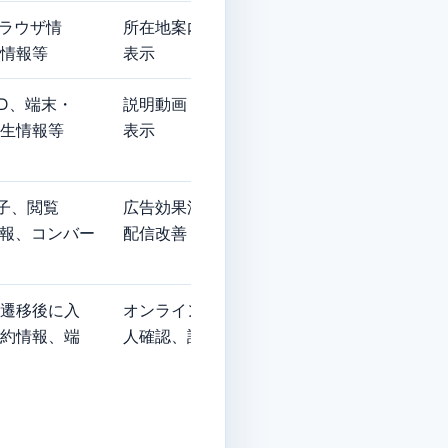
ブラウザ情
所在地案内、アクセス情報
地図
情報等
表⽰
質改
 ID、端末・
説明動画・外部コンテンツの
動画
⽣情報等
表⽰
サー
別⼦、閲覧
広告効果測定、適切な広告表⽰、
広告
情報、コンバー
配信改善
ス改
遷移後に⼊
オンライン診療の登録、予約、本
当院
約情報、端
⼈確認、診療・配送手続の実施
ー並
供者
ーに