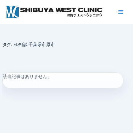
内
容
を
ス
キ
ッ
タグ:
ED相談 千葉県市原市
プ
該当記事はありません。