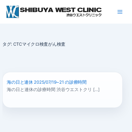
内
容
を
ス
キ
ッ
タグ:
CTCマイクロ検査がん検査
プ
海の日と連休 2025/07/19~21 の診療時間
海の日と連休の診療時間 渋谷ウエストクリ […]