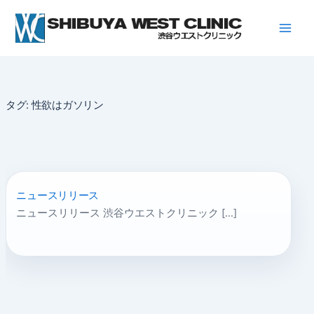
内
容
を
ス
キ
ッ
タグ:
性欲はガソリン
プ
ニュースリリース
ニュースリリース 渋谷ウエストクリニック […]