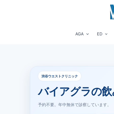
内
容
を
ス
キ
AGA
ED
ッ
プ
渋谷ウエストクリニック
バイアグラの飲
予約不要。年中無休で診察しています。