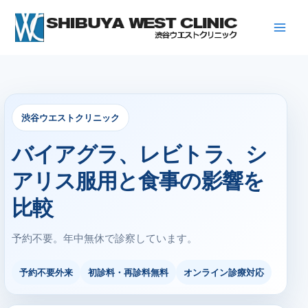
内
容
を
ス
キ
ッ
プ
渋谷ウエストクリニック
バイアグラ、レビトラ、シ
アリス服用と食事の影響を
比較
予約不要。年中無休で診察しています。
予約不要外来
初診料・再診料無料
オンライン診療対応